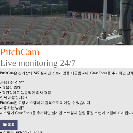
PitchCam
Live monitoring 24/7
PitchCam
은 경기장의
24/7
실시간 스트리밍을 제공합니다
. GrassFocus
를 추가하면 전
사용하는 이유
?
•
효율성 증대
•
객관적이고 능동적인 의사 결정
언제 사용합니까
?
PitchCam
은 고정 시스템이며 원격으로 제어할 수 있습니다
.
사용하는 방법
?
시스템에
GrassFocus
를 추가하면 실시간 스트림과 일일 품질 스캔이 포털에 표시됩니
목록
이전글
TurfPod
21.07.16