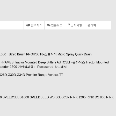
접속자
1
언론보도
공지사항
관리자
1000
TB220 Brush
PROHSC18-소드커터
Micro Spray
Quick Drain
 FRAMES
Tractor Mounted Deep Slitters
AUTOSLIT-슬라이스
Tractor Mounted
iseeder-1300 견인식파종기
Powaspred-탑드레서
G26D,G30D,G34D
Premier Range
Verticut TT
0
SPEEDSEED1600
SPEEDSEED WB
DS550SP
RINK 1205
RINK DS 800
RINK