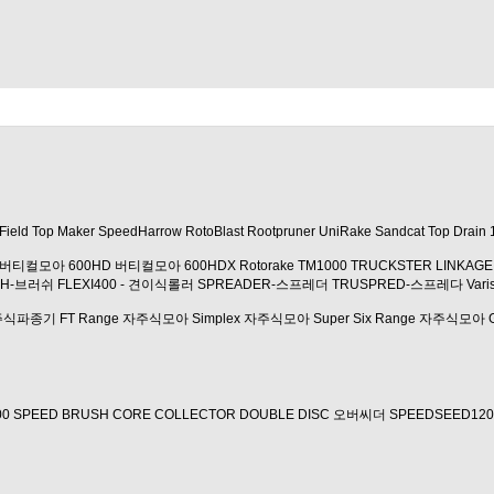
Field Top Maker
SpeedHarrow
RotoBlast
Rootpruner
UniRake
Sandcat
Top Drain 
버티컬모아 600HD
버티컬모아 600HDX
Rotorake TM1000
TRUCKSTER LINKAGE
SH-브러쉬
FLEXI400 - 견이식롤러
SPREADER-스프레더
TRUSPRED-스프레다
Var
자주식파종기
FT Range 자주식모아
Simplex 자주식모아
Super Six Range 자주식모아
00
SPEED BRUSH
CORE COLLECTOR
DOUBLE DISC 오버씨더
SPEEDSEED120