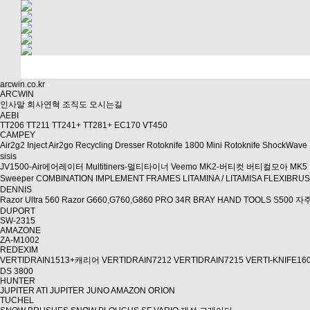
arcwin.co.kr
ARCWIN
인사말
회사연혁
조직도
오시는길
AEBI
TT206
TT211
TT241+
TT281+
EC170
VT450
CAMPEY
Air2g2 Inject
Air2go
Recycling Dresser
Rotoknife 1800
Mini Rotoknife
ShockWave
sisis
JV1500-Air에어레이터
Multitiners-멀티타이너
Veemo MK2-버티컷
버티컬모아 MK5
Sweeper
COMBINATION IMPLEMENT FRAMES
LITAMINA / LITAMISA
FLEXIBRU
DENNIS
Razor Ultra 560
Razor
G660,G760,G860
PRO 34R
BRAY HAND TOOLS
S500 
DUPORT
SW-2315
AMAZONE
ZA-M1002
REDEXIM
VERTIDRAIN1513+캐리어
VERTIDRAIN7212
VERTIDRAIN7215
VERTI-KNIFE16
DS 3800
HUNTER
JUPITER ATI
JUPITER
JUNO
AMAZON
ORION
TUCHEL