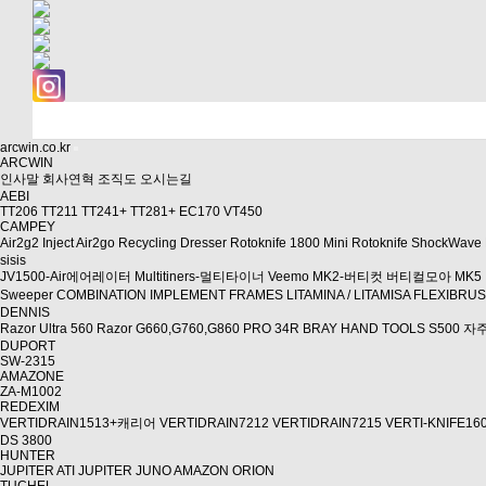
arcwin.co.kr
ARCWIN
인사말
회사연혁
조직도
오시는길
AEBI
TT206
TT211
TT241+
TT281+
EC170
VT450
CAMPEY
Air2g2 Inject
Air2go
Recycling Dresser
Rotoknife 1800
Mini Rotoknife
ShockWave
sisis
JV1500-Air에어레이터
Multitiners-멀티타이너
Veemo MK2-버티컷
버티컬모아 MK5
Sweeper
COMBINATION IMPLEMENT FRAMES
LITAMINA / LITAMISA
FLEXIBRU
DENNIS
Razor Ultra 560
Razor
G660,G760,G860
PRO 34R
BRAY HAND TOOLS
S500 
DUPORT
SW-2315
AMAZONE
ZA-M1002
REDEXIM
VERTIDRAIN1513+캐리어
VERTIDRAIN7212
VERTIDRAIN7215
VERTI-KNIFE16
DS 3800
HUNTER
JUPITER ATI
JUPITER
JUNO
AMAZON
ORION