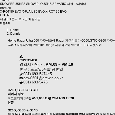
TUCHEL
SNOW BRUSHES
SNOW PLOUGHS SF
VARIO 제설 그레이더
Barbieri
X-ROT 80 EVO
X-FLAIL 80 EVO
X-ROT 95 EVO
LOGIN
새글
1:1문의
로그인
회원가입
제품소개
Home
Dennis
Home
Razor Ultra 560 자주식모아
Razor 자주식모아
G660,G760,G860 자
G34D 자주식모아
Premier Range 자주식모아
Verticut TT 버티컷모아
CUSTOMER
영업시간안내 :
AM:09 ~ PM:16
휴무 : 토요일,주말,공휴일
031) 693-5474~5
acw0601@arcwin.co.kr
031) 693-5476
G26D, G30D & G34D
페이지 정보
최고관리자
0건
2,003회
20-11-19 15:28
본문
G26D, G30D & G34D
이 전용 기계는 대구경 8블레이드실린더를 통합하여 짧은 잔디와 긴 잔디 모두