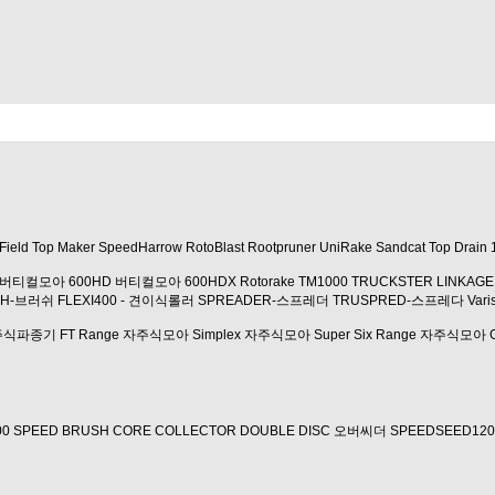
Field Top Maker
SpeedHarrow
RotoBlast
Rootpruner
UniRake
Sandcat
Top Drain 
버티컬모아 600HD
버티컬모아 600HDX
Rotorake TM1000
TRUCKSTER LINKAGE
SH-브러쉬
FLEXI400 - 견이식롤러
SPREADER-스프레더
TRUSPRED-스프레다
Var
자주식파종기
FT Range 자주식모아
Simplex 자주식모아
Super Six Range 자주식모아
00
SPEED BRUSH
CORE COLLECTOR
DOUBLE DISC 오버씨더
SPEEDSEED120