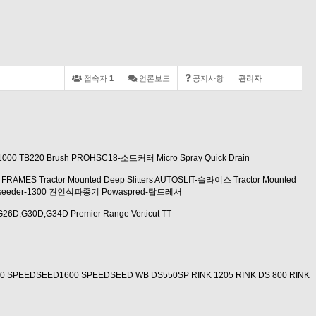
접속자
1
언론보도
공지사항
관리자
1000
TB220 Brush
PROHSC18-소드커터
Micro Spray
Quick Drain
 FRAMES
Tractor Mounted Deep Slitters
AUTOSLIT-슬라이스
Tractor Mounted
iseeder-1300 견인식파종기
Powaspred-탑드레서
G26D,G30D,G34D
Premier Range
Verticut TT
0
SPEEDSEED1600
SPEEDSEED WB
DS550SP
RINK 1205
RINK DS 800
RINK