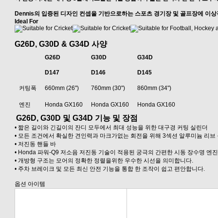
Dennis의 입증된 디자인 컨셉을 기반으로하는 스포츠 경기장 및 골프장에 이
Ideal For
G26D, G30D & G34D 사양
G26D
G30D
G34D
D147
D146
D145
커팅폭
660mm (26")
760mm (30")
860mm (34")
엔진
Honda GX160
Honda GX160
Honda GX160
G26D, G30D 및 G34D 기능 및 장점
• 짧은 길이와 긴길이의 잔디 모두에서 최대 성능을 위한 대구경 커팅 실린더
• 모든 조건에서 확실한 견인력과 마크가없는 회전을 위해 3섹션 알루미늄 리브
• 저진동 핸들 바
• Honda 파워-Q9 저소음 저진동 기술이 적용된 궁극의 간편한 시동 장수명 엔진
• 개방형 구조는 모어의 정확한 정렬을위한 우수한 시선을 의미합니다.
• 주차 브레이크 및 모든 최신 안전 기능을 통합 한 조작이 쉽고 편안합니다.
옵션 아이템