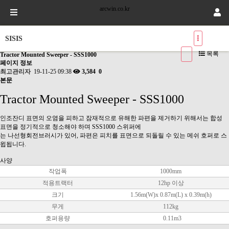
arcwin.co.kr
SISIS
목록
Tractor Mounted Sweeper - SSS1000
페이지 정보
최고관리자
19-11-25 09:38
3,584
0
본문
Tra
ctor Mounted Sweeper - SSS1000
인조잔디 표면의 오염을 피하고 잠재적으로 유해한 파편을 제거하기 위해서는 합성
표면을 정기적으로 청소해야 하며 SSS1000 스위퍼에
는 나선형회전브러시가 있어, 파편은 피치를 표면으로 되돌릴 수 있는 메쉬 호퍼로 스
윕됩니다.
사양
작업폭
1000mm
적용트랙터
12hp 이상
크기
1.56m(W)x 0.87m(L) x 0.39m(h)
무게
112kg
호퍼용량
0.11m3