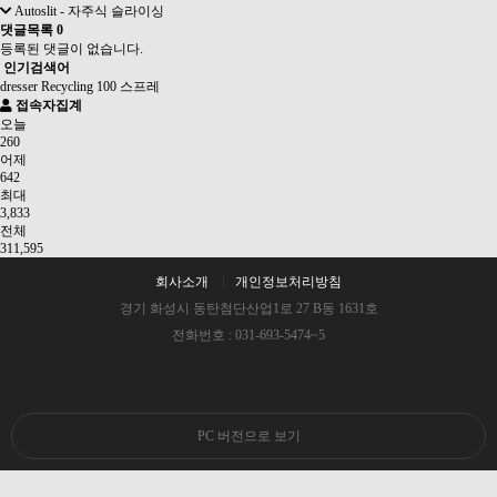
Autoslit - 자주식 슬라이싱
댓글목록
0
등록된 댓글이 없습니다.
인기검색어
dresser
Recycling
100
스프레
접속자집계
오늘
260
어제
642
최대
3,833
전체
311,595
회사소개
개인정보처리방침
경기 화성시 동탄첨단산업1로 27 B동 1631호
전화번호 : 031-693-5474~5
PC 버전으로 보기