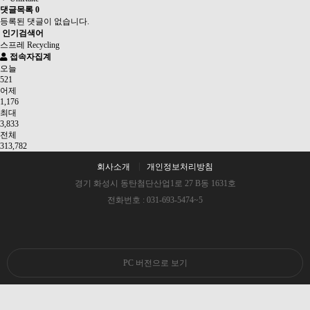
댓글목록
0
등록된 댓글이 없습니다.
인기검색어
스프레
Recycling
접속자집계
오늘
521
어제
1,176
최대
3,833
전체
313,782
회사소개
개인정보처리방침
경기 화성시 동탄첨단산업1로 27 B동 1631호
전화번호 : 031-693-5474~5
PC 버전으로 보기