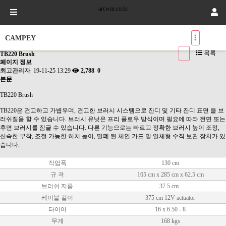
arcwin.co.kr
CAMPEY
목록
TB220 Brush
페이지 정보
최고관리자
19-11-25 13:29
2,788
0
본문
TB220 Brush
TB220은 견고하고 가볍우며, 견고한 브러시 시스템으로 잔디 및 기타 잔디 표면 을 브
러쉬질을 할 수 있습니다. 브러시 유닛은 프리 플로우 방식이며 필요에 따라 전면 또는
후면 브러시를 잠글 수 있습니다. 다른 기능으로는 빠르고 정확한 브러시 높이 조정,
신속한 부착, 조절 가능한 히치 높이, 밀폐 된 체인 가드 및 일체형 수직 보관 장치가 있
습니다.
작업폭
130 cm
규 격
165 cm x 285 cm x 62.5 cm
브러쉬 지름
37.5 cm
케이블 길이
375 cm 12V actuator
타이어
16 x 6.50 - 8
무게
168 kgs