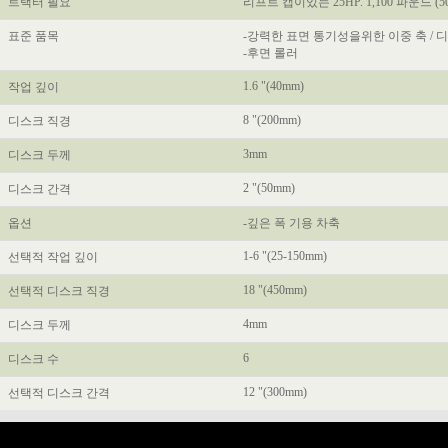
트랙터 필요
리프트 캡이있는 25HP.
1,100 파운드 (50
표준 품목
-강력한 표면 통기성을위한 이중 축 / 디
-후면 롤러
1.6 "(40mm)
작업 깊이
8 "(200mm)
디스크 직경
3mm
디스크 두께
2 "(50mm)
디스크 간격
옵션
-깊은 폭 기용 차축
1-6 "(25-150mm)
선택적 작업 깊이
18 "(450mm)
선택적 디스크 직경
4mm
디스크 두께
6
디스크 수
12 "(300mm)
선택적 디스크 간격