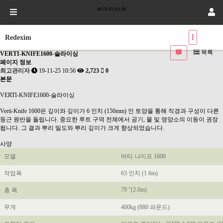
arcwin.co.kr
Redexim
목록
VERTI-KNIFE1600-슬라이싱
페이지 정보
최고관리자
19-11-25 10:56
2,723
0
본문
VERTI-KNIFE1600-슬라이싱
Verti-Knife 1600은 깊이와 깊이가 6 인치 (150mm) 인 토양을 통해 직경과 구성이 다른
둥근 원반을 돌립니다.
중요한 루트 구역 전체에서 공기, 물 및 영양소의 이동이 권장
됩니다.
그 결과 뿌리 밀도와 뿌리 깊이가 크게 향상되었습니다.
사양
모델
버티 나이프 1600
작업폭
63 인치 (1.6m)
79 "(2.0m)
총 폭
무게
400kg (880 파운드)