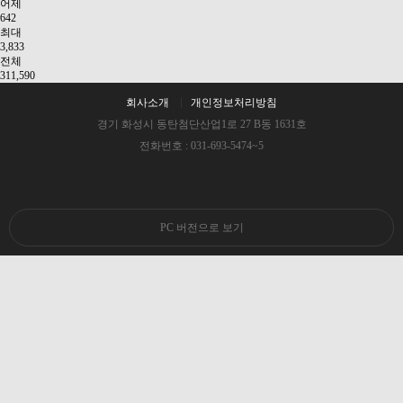
어제
642
최대
3,833
전체
311,590
회사소개
개인정보처리방침
경기 화성시 동탄첨단산업1로 27 B동 1631호
전화번호 : 031-693-5474~5
PC 버전으로 보기